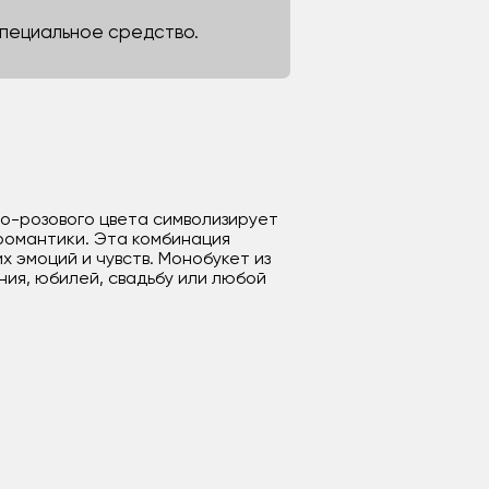
 специальное средство.
то-розового цвета символизирует
 романтики. Эта комбинация
 эмоций и чувств. Монобукет из
ния, юбилей, свадьбу или любой