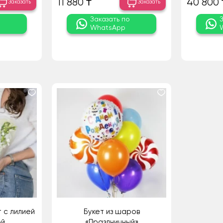
11 880 ₸
40 800 
Заказать
Заказать
о
Заказать по
WhatsApp
 с лилией
Букет из шаров
ой
«Праздничный»