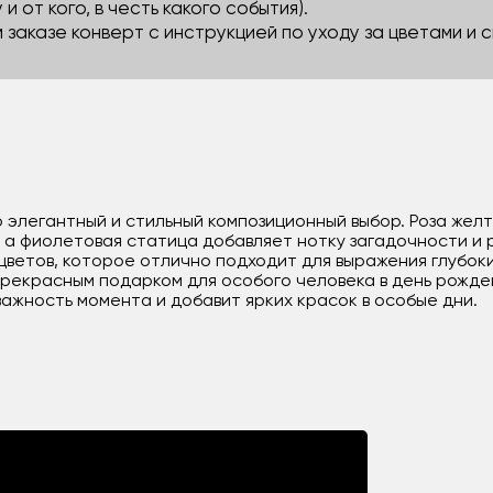
 и от кого, в честь какого события).
м заказе конверт с инструкцией по уходу за цветами и
о элегантный и стильный композиционный выбор. Роза жел
в, а фиолетовая статица добавляет нотку загадочности и
ветов, которое отлично подходит для выражения глубоких
прекрасным подарком для особого человека в день рожде
важность момента и добавит ярких красок в особые дни.