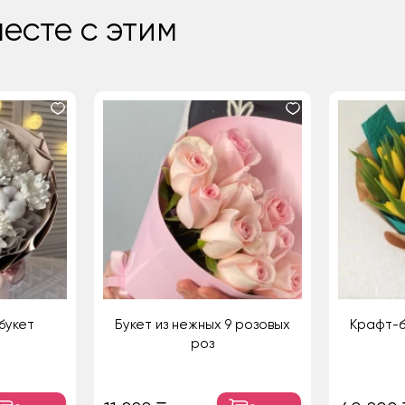
есте с этим
букет
Букет из нежных 9 розовых
Крафт-б
роз