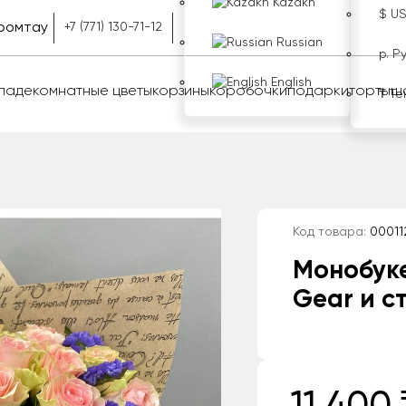
Kazakh
$ U
ромтау
+7 (771) 130-71-12
Russian
р. Р
English
оладе
комнатные цветы
корзины
коробочки
подарки
торты
ш
₸ Те
Код товара:
00011
Монобуке
Gear и с