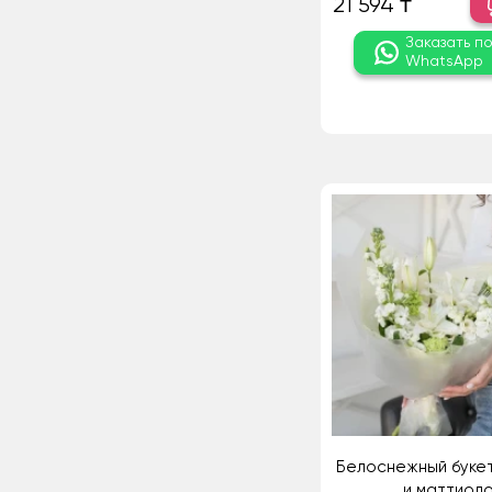
21 594 ₸
Заказать п
WhatsApp
Белоснежный букет
и маттиол