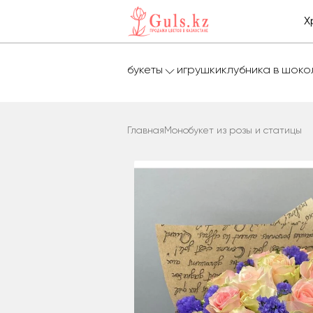
Х
букеты
игрушки
клубника в шок
Главная
Монобукет из розы и статицы