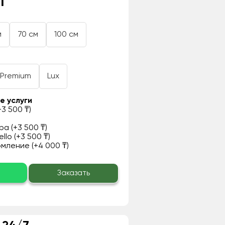
₸
м
70 см
100 см
Premium
Lux
е услуги
3 500 ₸)
а (+3 500 ₸)
llo (+3 500 ₸)
ление (+4 000 ₸)
о
Заказать