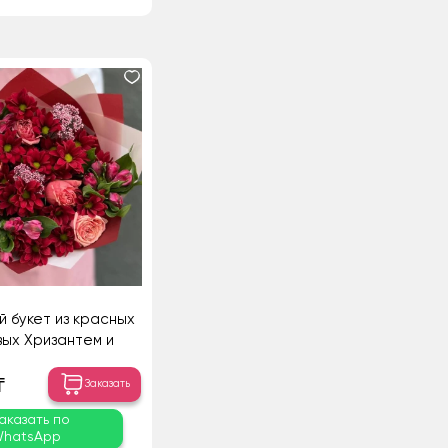
й букет из красных
вых Хризантем и
ралловых Роз
₸
Заказать
аказать по
hatsApp