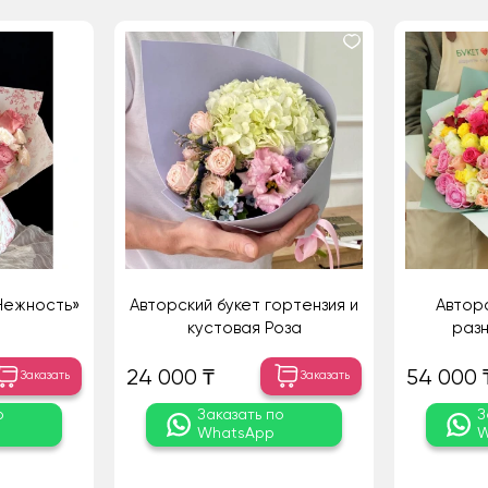
Нежность»
Авторский букет гортензия и
Авторс
кустовая Роза
разн
24 000 ₸
54 000 
Заказать
Заказать
о
Заказать по
З
WhatsApp
W