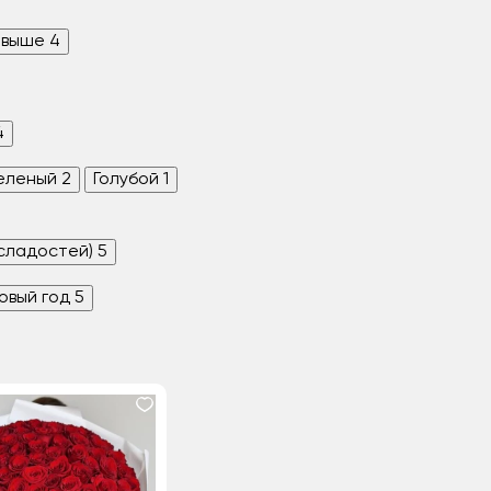
 выше
4
4
еленый
2
Голубой
1
 сладостей)
5
овый год
5