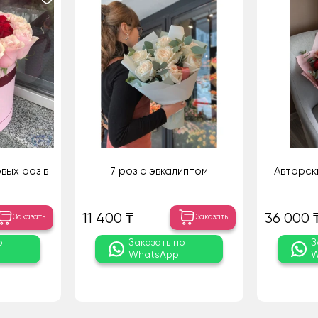
вых роз в
7 роз с эвкалиптом
Авторск
11 400 ₸
36 000 
Заказать
Заказать
о
Заказать по
З
WhatsApp
W