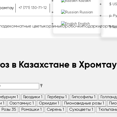
Kazakh
$ U
ромтау
+7 (771) 130-71-12
Russian
р. Р
English
оладе
комнатные цветы
корзины
коробочки
подарки
торты
ш
₸ Те
Роз в Казахстане в Хромтау
₸
ибурнум
1
Гвоздики
1
Герберы
1
Гипсофилы
1
Голланд
и
1
Озотамнус
1
Орхидеи
1
Пионовидные розы
1
Пио
Розы
35
Ромашки
1
Сирень
1
Сухоцветы
1
Тюльпан