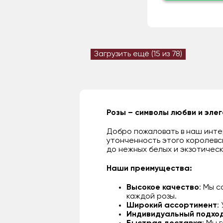
Загрузить ещё (
15
из 78)
Розы – символы любви и эле
Добро пожаловать в наш интер
утонченность этого королевс
до нежных белых и экзотическ
Наши преимущества:
Высокое качество
: Мы 
каждой розы.
Широкий ассортимент
:
Индивидуальный подхо