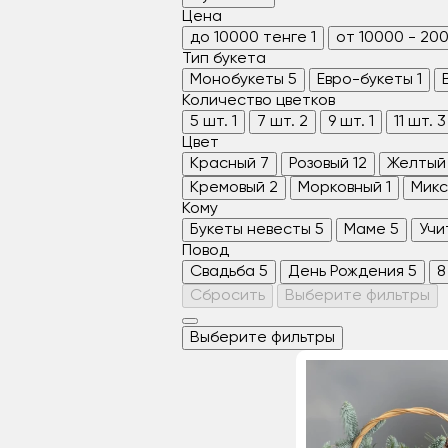
Цена
до 10000 тенге
1
от 10000 - 20
Тип букета
Монобукеты
5
Евро-букеты
1
Количество цветков
5 шт.
1
7 шт.
2
9 шт.
1
11 шт.
3
Цвет
Красный
7
Розовый
12
Желтый
Кремовый
2
Морковный
1
Микс
Кому
Букеты невесты
5
Маме
5
Учи
Повод
Свадьба
5
День Рождения
5
8
Сбросить
Выберите фильтры
Выберите фильтры