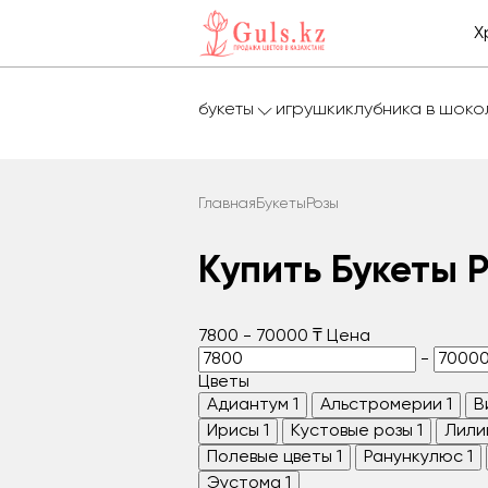
Х
букеты
игрушки
клубника в шок
Главная
Букеты
Розы
Купить Букеты 
7800
-
70000
₸
Цена
-
Цветы
Адиантум
1
Альстромерии
1
В
Ирисы
1
Кустовые розы
1
Лили
Полевые цветы
1
Ранункулюс
1
Эустома
1