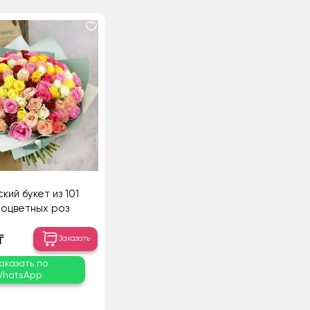
кий букет из 101
оцветных роз
₸
Заказать
аказать по
hatsApp