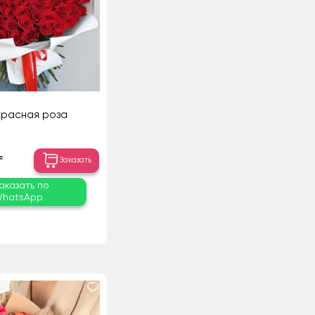
 красная роза
₸
Заказать
аказать по
hatsApp