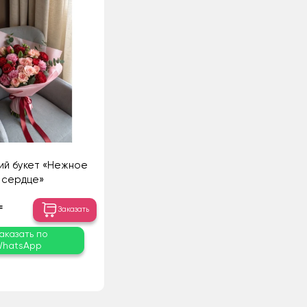
ий букет «Нежное
сердце»
₸
Заказать
аказать по
hatsApp