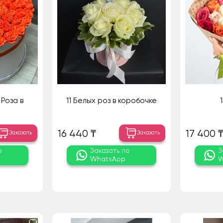
Роза в
11 Белых роз в коробочке
16 440 ₸
17 400 
Заказать
Заказать
о
Заказать по
З
WhatsApp
W