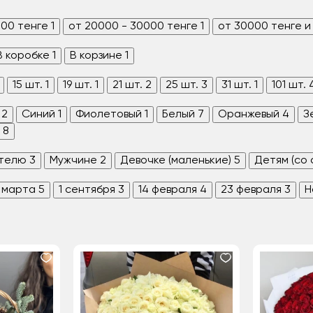
000 тенге
1
от 20000 - 30000 тенге
1
от 30000 тенге и
В коробке
1
В корзине
1
15 шт.
1
19 шт.
1
21 шт.
2
25 шт.
3
31 шт.
1
101 шт.
2
Синий
1
Фиолетовый
1
Белый
7
Оранжевый
4
З
8
телю
3
Мужчине
2
Девочке (маленькие)
5
Детям (со
 марта
5
1 сентября
3
14 февраля
4
23 февраля
3
Н