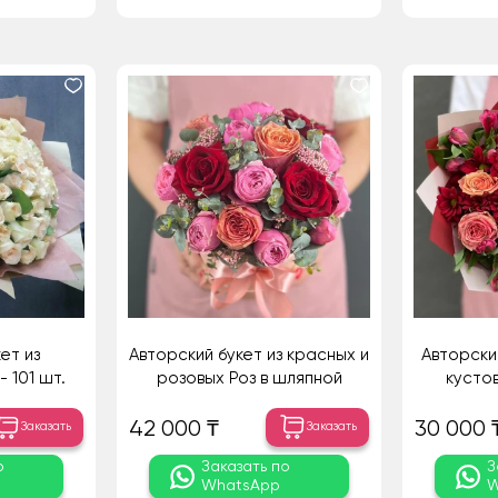
ет из
Авторский букет из красных и
Авторски
 101 шт.
розовых Роз в шляпной
кусто
коробке
ко
42 000 ₸
30 000 
Заказать
Заказать
о
Заказать по
З
WhatsApp
W