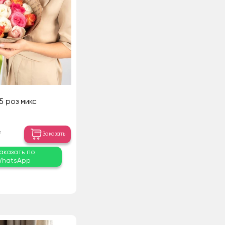
15 роз микс
₸
Заказать
аказать по
hatsApp