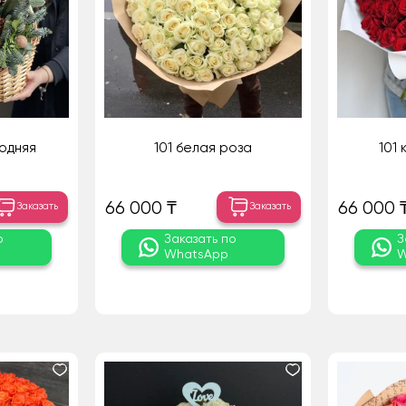
одняя
101 белая роза
101
66 000 ₸
66 000 
Заказать
Заказать
о
Заказать по
З
WhatsApp
W