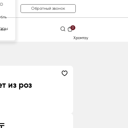
SD
Обратный звонок
убль
0
ары
нге
Хромтау
т из роз