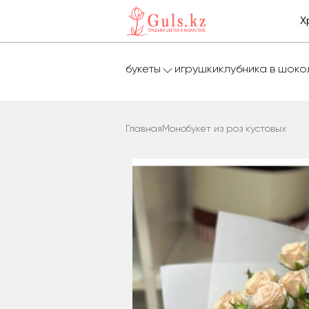
Х
букеты
игрушки
клубника в шок
Главная
Монобукет из роз кустовых