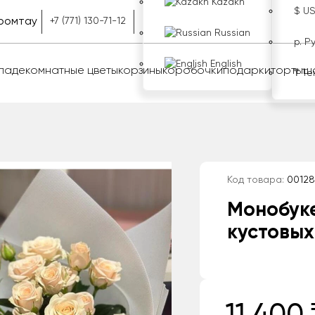
Kazakh
$ U
ромтау
+7 (771) 130-71-12
Russian
р. Р
English
оладе
комнатные цветы
корзины
коробочки
подарки
торты
ш
₸ Те
Код товара:
00128
Монобуке
кустовых