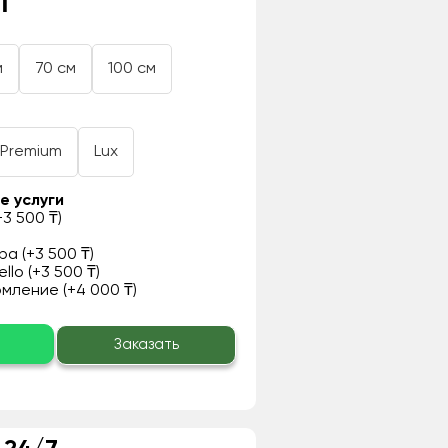
₸
м
70 см
100 см
Premium
Lux
е услуги
3 500 ₸)
а (+3 500 ₸)
llo (+3 500 ₸)
ление (+4 000 ₸)
о
Заказать