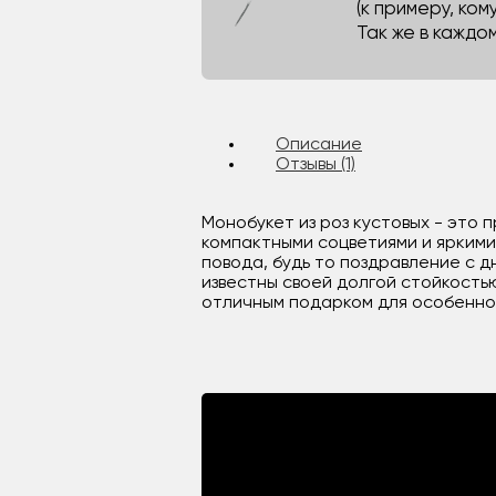
(к примеру, кому
Так же в каждо
Описание
Отзывы (1)
Монобукет из роз кустовых - это 
компактными соцветиями и яркими
повода, будь то поздравление с 
известны своей долгой стойкость
отличным подарком для особенног