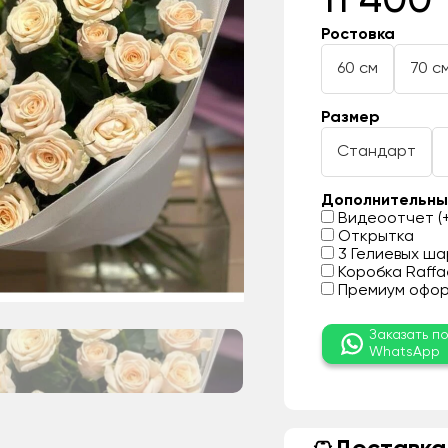
11 400 
Ростовка
60 см
70 с
Размер
Стандарт
Дополнительны
Видеоотчет (+
Открытка
3 Гелиевых шар
Коробка Raffae
Премиум оформ
Заказать п
WhatsApp