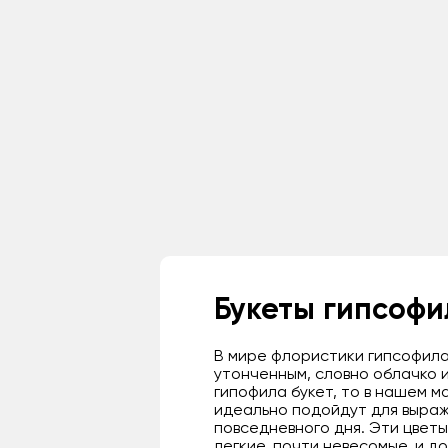
Букеты гипсофи
В мире флористики гипсофила
утонченным, словно облачко и
гипофила букет, то в нашем м
идеально подойдут для выраж
повседневного дня. Эти цветы
легкие, почти невесомые, и д