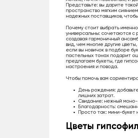
Представьте: вы дарите такой
пространство мягким сиянием
надежных поставщиков, чтобы
Почему стоит выбрать именн
универсальны: сочетаются с 
создавая гармоничный ансамб
вид, чем многие другие цветы,
если вы новичок в подборе бу
пастельных тонах подарит ощ
предлагаем букеты, где гипсо
настроения и повода.
Чтобы помочь вам сориентиров
День рождения: добавьте
лишних затрат.
Свидание: нежный моно-б
Благодарность: смешанн
Просто так: мини-букет 
Цветы гипсофил