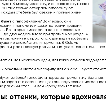
 букет близкому человеку, и он словно окутывает
. Мы тщательно отбираем гипсофилу от
 каждый стебель был свежим и полным жизни.
о
букет с гипсофилами
? Во-первых, они
розами, пионами или даже полевыми травами,
ль. Во-вторых, гипсофила дольше сохраняет
 – до двух недель в вазе при правильном уходе. А
кетов, начните с простого: один вид гипсофилы в
ущение спокойствия и гармонии. В Guls мы
фила играет главную роль или выступает акцентом, – все
аться, вот несколько идей, для каких случаев подойдет 
 к основным цветам гипсофилу для объема – букет станет
укет из белой гипсофилы передаст романтику без слов.
ый вариант с сезонными цветами подчеркнет искренност
на рабочий стол – и день сразу засияет ярче.
ы: оттенки, которые вдохновл