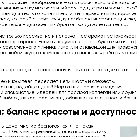
лы поражает воображение – от классического белого, си
вляющих нотку игривости. в Хромтау, где ритм жизни тако
ем для тех, кто хочет внести в интерьер или подарок эл
енок, который отзовется в душе: белая гипсофила для сва
иреневая – для осенних букетов, когда хочется тепла.
е только красива, но и полезна – ее аромат успокаивает
анспортировке. Если вы задумываетесь о букете из гипсо
ля современного минимализма или с лавандой для прован
а любой вкус, от компактных до пышных, чтобы вы могли
ть заранее, вот список популярных оттенков цветов гипс
деб и юбилеев, передает невинность и свежесть.
йствии, подойдет для 8 Марта или первого свидания.
и спокойствие, идеален для подарка коллегам или друзья
й выбор для корпоративов, добавляет элегантности без л
: баланс красоты и доступнос
лы цена, многие беспокоятся, что такая
го. В Guls мы стремимся сделать флористику