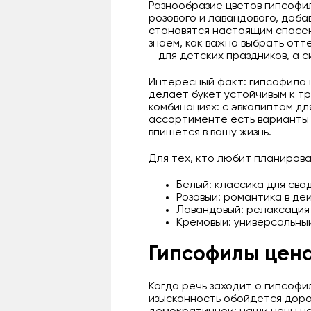
Разнообразие цветов гипсофи
розового и лавандового, доба
становятся настоящим спасени
знаем, как важно выбрать отт
– для детских праздников, а с
Интересный факт: гипсофила н
делает букет устойчивым к тр
комбинациях: с эвкалиптом д
ассортименте есть варианты н
впишется в вашу жизнь.
Для тех, кто любит планирова
Белый: классика для сва
Розовый: романтика в де
Лавандовый: релаксация 
Кремовый: универсальны
Гипсофилы цена
Когда речь заходит о гипсофи
изысканность обойдется доро