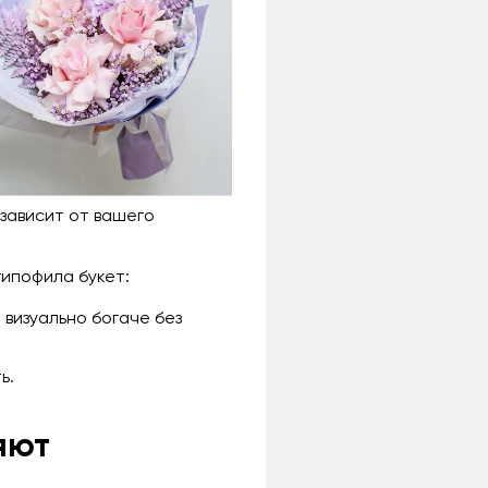
 зависит от вашего
гипофила букет:
 визуально богаче без
ь.
яют