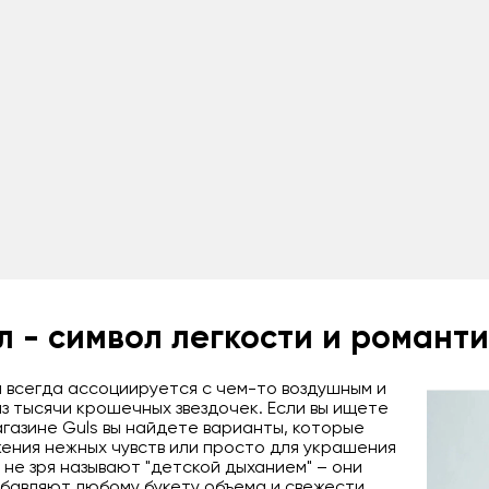
л - символ легкости и романт
 всегда ассоциируется с чем-то воздушным и
з тысячи крошечных звездочек. Если вы ищете
агазине Guls вы найдете варианты, которые
ения нежных чувств или просто для украшения
 не зря называют "детской дыханием" – они
обавляют любому букету объема и свежести.