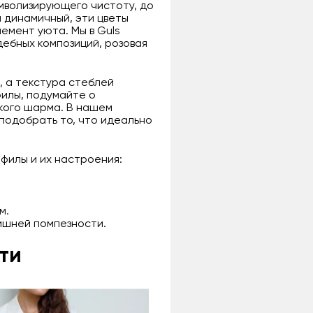
мволизирующего чистоту, до
й динамичный, эти цветы
емент уюта. Мы в Guls
дебных композиций, розовая
, а текстура стеблей
филы, подумайте о
ского шарма. В нашем
 подобрать то, что идеально
офилы и их настроения:
м.
ишней помпезности.
ти