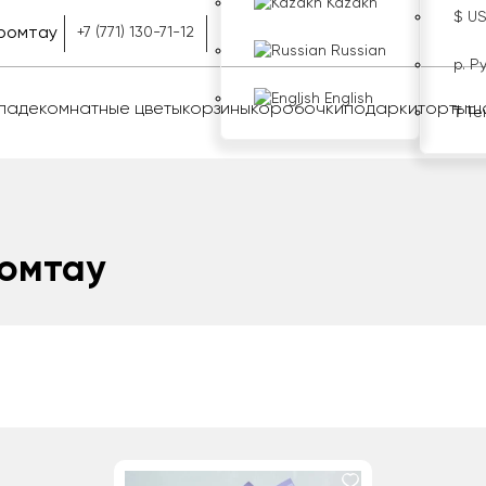
Kazakh
$ U
ромтау
+7 (771) 130-71-12
Russian
р. Р
English
оладе
комнатные цветы
корзины
коробочки
подарки
торты
ш
₸ Те
ромтау