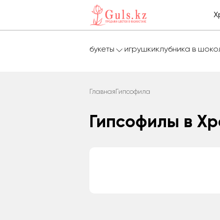
Х
букеты
игрушки
клубника в шок
Главная
Гипсофила
Гипсофилы в Х