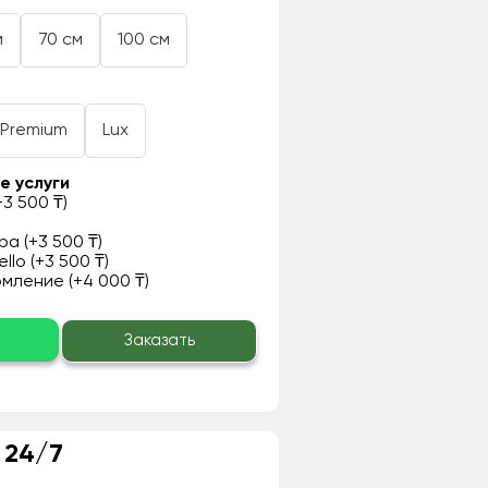
м
70 см
100 см
Premium
Lux
е услуги
3 500 ₸)
а (+3 500 ₸)
llo (+3 500 ₸)
ление (+4 000 ₸)
о
Заказать
 24/7