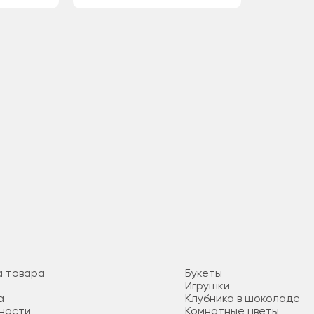
а товара
Букеты
Игрушки
а
Клубника в шоколаде
ности
Комнатные цветы