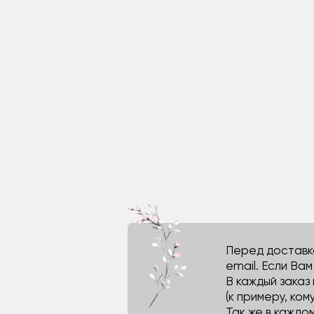
Перед доставко
email. Если Ва
В каждый заказ
(к примеру, кому
Так же в каждо