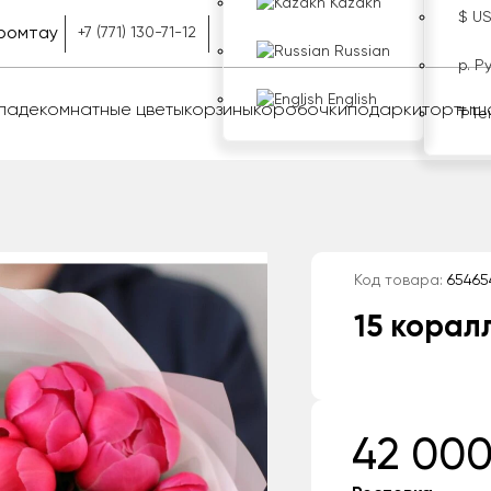
Kazakh
$ U
ромтау
+7 (771) 130-71-12
Russian
р. Р
English
оладе
комнатные цветы
корзины
коробочки
подарки
торты
ш
₸ Те
Код товара:
65465
15 корал
42 000