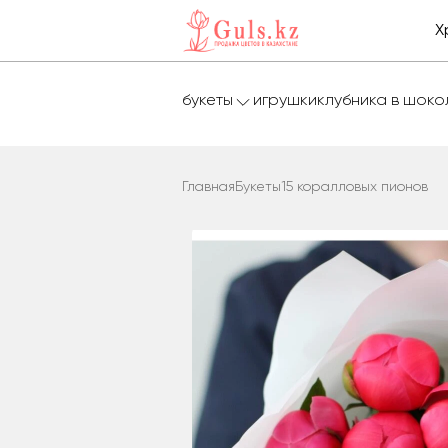
Х
букеты
игрушки
клубника в шок
Главная
Букеты
15 коралловых пионов