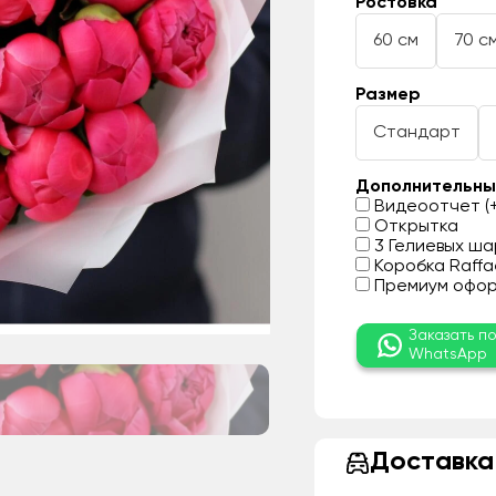
Ростовка
60 см
70 с
Размер
Стандарт
Дополнительны
Видеоотчет (+
Открытка
3 Гелиевых шар
Коробка Raffae
Премиум оформ
Заказать п
WhatsApp
Доставка