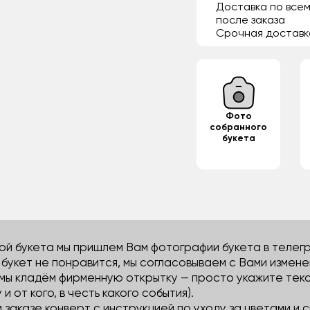
Доставка по всем
после заказа
Срочная доставк
Фото
собранного
букета
й букета мы пришлем Вам фотографии букета в телегра
м букет не понравится, мы согласовываем с Вами измене
 мы кладём фирменную открытку — просто укажите тек
 и от кого, в честь какого события).
м заказе конверт с инструкцией по уходу за цветами и