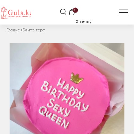
0
Хромтау
Главная
Бенто торт